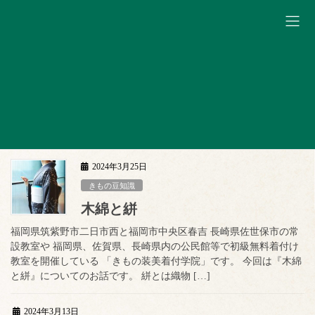
コ
ナ
ン
ビ
テ
ゲ
ン
ー
きもの豆知識
ツ
シ
へ
ョ
ス
ン
キ
に
着物レンタル 太宰府
ッ
移
プ
動
2024年3月25日
きもの豆知識
木綿と絣
福岡県筑紫野市二日市西と福岡市中央区春吉 長崎県佐世保市の常
設教室や 福岡県、佐賀県、長崎県内の公民館等で初級無料着付け
教室を開催している 「きもの装美着付学院」です。 今回は『木綿
と絣』についてのお話です。 絣とは織物 […]
2024年3月13日