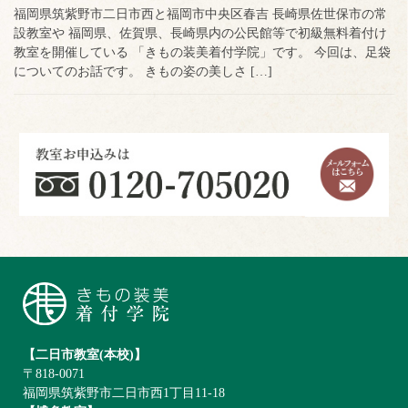
福岡県筑紫野市二日市西と福岡市中央区春吉 長崎県佐世保市の常
設教室や 福岡県、佐賀県、長崎県内の公民館等で初級無料着付け
教室を開催している 「きもの装美着付学院」です。 今回は、足袋
についてのお話です。 きもの姿の美しさ […]
【二日市教室(本校)】
〒818-0071
福岡県筑紫野市二日市西1丁目11-18