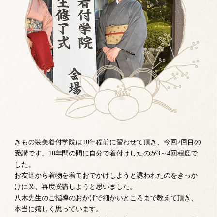
きもの装美着付学院は10年程前に習わせて頂き、今回2回目の
受講です。10年間の間に自分で着付けしたのが3～4回程度で
した。
お友達から着物を着ておでかけしようと誘われたのをきっか
けに又、再度受講しようと思いました。
八木先生のご指導のおかげで細かいところまで教えて頂き、
本当に嬉しく思っています。