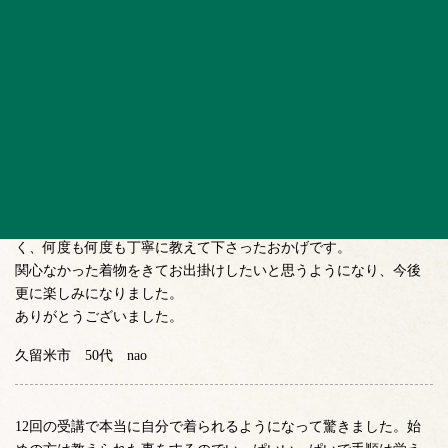
え、着ている時も着ていない時も楽しめるようになりました。今
後も着物を着てみて楽しみたいと思います。
福岡市 30代 渕上
着物とは無縁と思っておりましたが、お友達からのお誘いで参加
させて頂きました。
全く無知な私が、自分で着付ができる様になるなんて、びっくり
です。続けられたのも、城島教室の先生や周りの皆さんが優し
く、何度も何度も丁寧に教えて下さったおかげです。
関心なかった着物をきてお出掛けしたいと思うようになり、今後
更に楽しみになりました。
ありがとうございました。
久留米市 50代 nao
12回の受講で本当に自分で着られるようになって驚きました。始