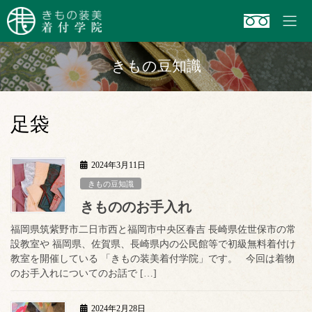
コ
ナ
ン
ビ
テ
ゲ
ン
ー
きもの豆知識
ツ
シ
へ
ョ
ス
ン
キ
に
足袋
ッ
移
プ
動
2024年3月11日
きもの豆知識
きもののお手入れ
福岡県筑紫野市二日市西と福岡市中央区春吉 長崎県佐世保市の常
設教室や 福岡県、佐賀県、長崎県内の公民館等で初級無料着付け
教室を開催している 「きもの装美着付学院」です。 今回は着物
のお手入れについてのお話で […]
2024年2月28日