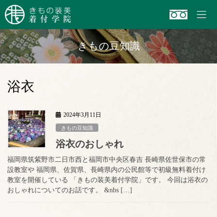
コ
ナ
ン
ビ
テ
ゲ
ン
ー
きもの豆知識
ツ
シ
へ
ョ
ス
ン
キ
に
浴衣
ッ
移
プ
動
2024年3月11日
きもの豆知識
浴衣のおしゃれ
福岡県筑紫野市二日市西と福岡市中央区春吉 長崎県佐世保市の常
設教室や 福岡県、佐賀県、長崎県内の公民館等で初級無料着付け
教室を開催している 「きもの装美着付学院」です。 今回は浴衣の
おしゃれについてのお話です。 &nbs […]