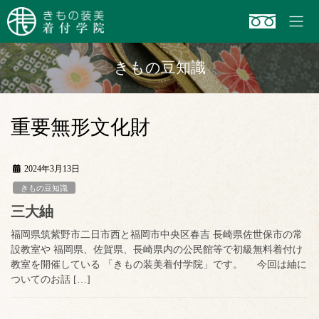
コ
ナ
ン
ビ
テ
ゲ
ン
ー
きもの豆知識
ツ
シ
へ
ョ
ス
ン
キ
に
重要無形文化財
ッ
移
プ
動
2024年3月13日
きもの豆知識
三大紬
福岡県筑紫野市二日市西と福岡市中央区春吉 長崎県佐世保市の常
設教室や 福岡県、佐賀県、長崎県内の公民館等で初級無料着付け
教室を開催している 「きもの装美着付学院」です。 今回は紬に
ついてのお話 […]