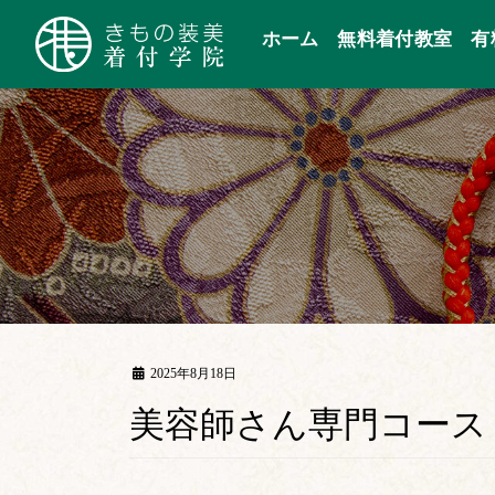
コ
ナ
ン
ビ
ホーム
無料着付教室
有
テ
ゲ
ン
ー
ツ
シ
へ
ョ
ス
ン
キ
に
ッ
移
プ
動
2025年8月18日
美容師さん専門コース